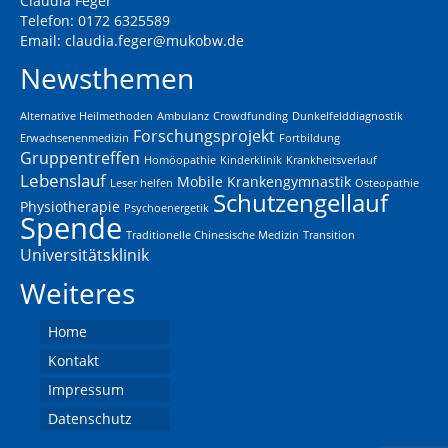
Claudia Feger
Telefon: 0172 6325589
Email:
claudia.feger@mukobw.de
Newsthemen
Alternative Heilmethoden
Ambulanz
Crowdfunding
Dunkelfelddiagnostik
Forschungsprojekt
Erwachsenenmedizin
Fortbildung
Gruppentreffen
Homöopathie
Kinderklinik
Krankheitsverlauf
Lebenslauf
Mobile Krankengymnastik
Leser helfen
Osteopathie
Schutzengellauf
Physiotherapie
Psychoenergetik
Spende
Traditionelle Chinesische Medizin
Transition
Universitätsklinik
Weiteres
Home
Kontakt
Impressum
Datenschutz