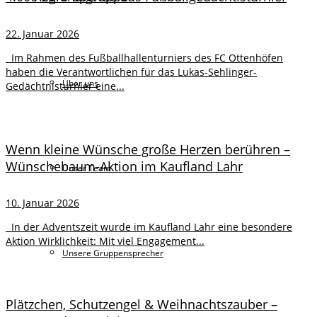
22. Januar 2026
Im Rahmen des Fußballhallenturniers des FC Ottenhöfen
haben die Verantwortlichen für das Lukas-Sehlinger-
Über uns
Gedächtnisturnier eine...
Wenn kleine Wünsche große Herzen berühren –
Wünschebaum-Aktion im Kaufland Lahr
Unser Team
10. Januar 2026
In der Adventszeit wurde im Kaufland Lahr eine besondere
Aktion Wirklichkeit: Mit viel Engagement...
Unsere Gruppensprecher
Plätzchen, Schutzengel & Weihnachtszauber –