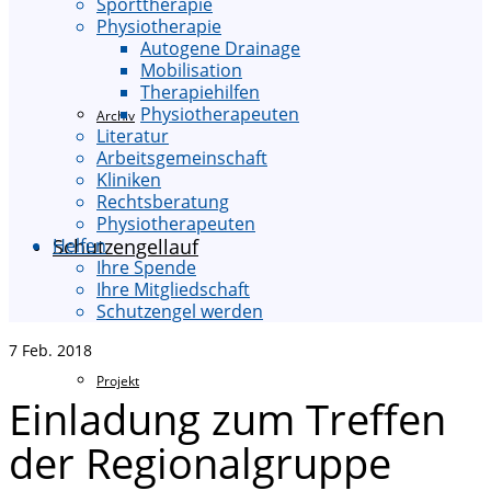
Sporttherapie
Physiotherapie
Autogene Drainage
Mobilisation
Therapiehilfen
Physiotherapeuten
Archiv
Literatur
Arbeitsgemeinschaft
Kliniken
Rechtsberatung
Physiotherapeuten
Schutzengellauf
Helfen
Ihre Spende
Ihre Mitgliedschaft
Schutzengel werden
7
Feb. 2018
Projekt
Einladung zum Treffen
der Regionalgruppe