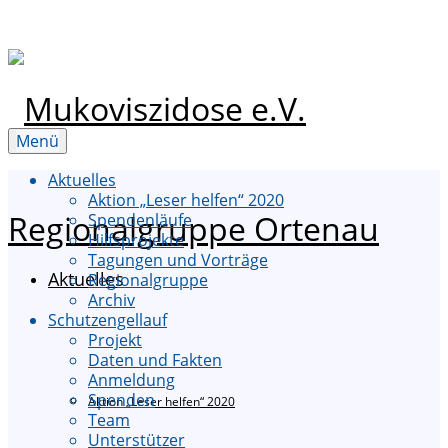
Menü
Aktuelles
Aktion „Leser helfen“ 2020
Spendenläufe
Hilfsprojekte
Tagungen und Vorträge
Aktuelles
Regionalgruppe
Archiv
Schutzengellauf
Projekt
Daten und Fakten
Anmeldung
Spenden
Aktion „Leser helfen“ 2020
Team
Unterstützer