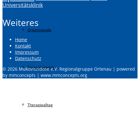
Universitätsklinik
Weiteres
Organspende
Home
Kontakt
Impressum
Datenschutz
Transplantation
© 2026 Mukoviszidose e.V. Regionalgruppe Ortenau | powered
by mmconcepts | www.mmconcepts.org
Therapiealltag