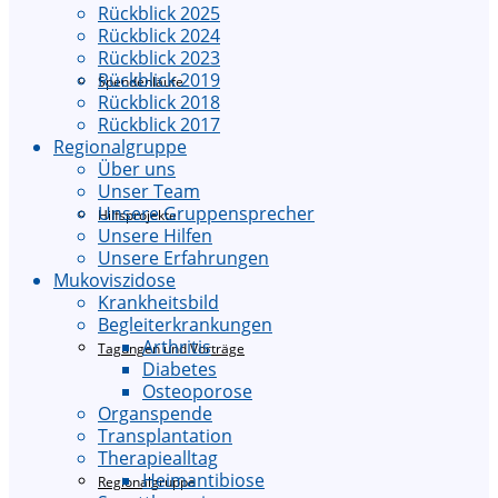
Rückblick 2025
Rückblick 2024
Rückblick 2023
Rückblick 2019
Spendenläufe
Rückblick 2018
Rückblick 2017
Regionalgruppe
Über uns
Unser Team
Unsere Gruppensprecher
Hilfsprojekte
Unsere Hilfen
Unsere Erfahrungen
Mukoviszidose
Krankheitsbild
Begleiterkrankungen
Arthritis
Tagungen und Vorträge
Diabetes
Osteoporose
Organspende
Transplantation
Therapiealltag
Heimantibiose
Regionalgruppe