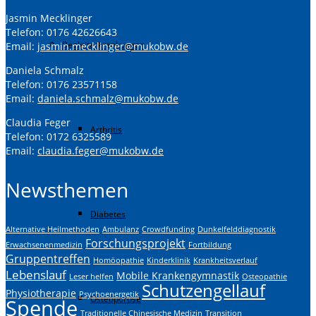
Jasmin Mecklinger
Telefon: 0176 42626643
Begleiterkrankungen
Email:
jasmin.mecklinger@mukobw.de
Daniela Schmalz
Telefon: 0176 23571158
Email:
daniela.schmalz@mukobw.de
Claudia Feger
Arthritis
Telefon: 0172 6325589
Email:
claudia.feger@mukobw.de
Newsthemen
Diabetes
Alternative Heilmethoden
Ambulanz
Crowdfunding
Dunkelfelddiagnostik
Forschungsprojekt
Erwachsenenmedizin
Fortbildung
Gruppentreffen
Homöopathie
Kinderklinik
Krankheitsverlauf
Lebenslauf
Mobile Krankengymnastik
Leser helfen
Osteopathie
Schutzengellauf
Physiotherapie
Psychoenergetik
Osteoporose
Spende
Traditionelle Chinesische Medizin
Transition