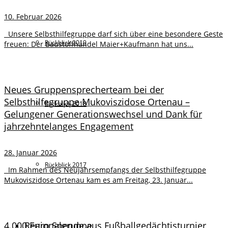
10. Februar 2026
Unsere Selbsthilfegruppe darf sich über eine besondere Geste
Rückblick 2019
freuen: Der Baustoffhandel Maier+Kaufmann hat uns...
Neues Gruppensprecherteam bei der
Selbsthilfegruppe Mukoviszidose Ortenau –
Rückblick 2018
Gelungener Generationswechsel und Dank für
jahrzehntelanges Engagement
28. Januar 2026
Rückblick 2017
Im Rahmen des Neujahrsempfangs der Selbsthilfegruppe
Mukoviszidose Ortenau kam es am Freitag, 23. Januar...
Regionalgruppe
4.000 Euro Spende aus Fußballgedächtisturnier