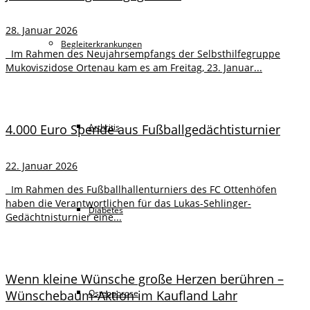
28. Januar 2026
Begleiterkrankungen
Im Rahmen des Neujahrsempfangs der Selbsthilfegruppe
Mukoviszidose Ortenau kam es am Freitag, 23. Januar...
Arthritis
4.000 Euro Spende aus Fußballgedächtisturnier
22. Januar 2026
Im Rahmen des Fußballhallenturniers des FC Ottenhöfen
haben die Verantwortlichen für das Lukas-Sehlinger-
Diabetes
Gedächtnisturnier eine...
Wenn kleine Wünsche große Herzen berühren –
Wünschebaum-Aktion im Kaufland Lahr
Osteoporose