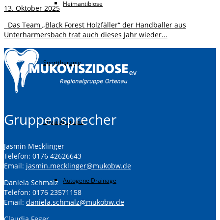
Heimantibiose
13. Oktober 2025
Das Team „Black Forest Holzfäller“ der Handballer aus
Unterharmersbach trat auch dieses Jahr wieder...
Sporttherapie
Gruppensprecher
Physiotherapie
Jasmin Mecklinger
Telefon: 0176 42626643
Email:
jasmin.mecklinger@mukobw.de
Autogene Drainage
Daniela Schmalz
Telefon: 0176 23571158
Email:
daniela.schmalz@mukobw.de
Claudia Feger