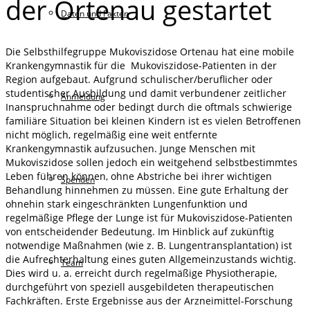
der Ortenau gestartet
Daten und Fakten
Die Selbsthilfegruppe Mukoviszidose Ortenau hat eine mobile
Krankengymnastik für die Mukoviszidose-Patienten in der
Region aufgebaut. Aufgrund schulischer/beruflicher oder
studentischer Ausbildung und damit verbundener zeitlicher
Anmeldung
Inanspruchnahme oder bedingt durch die oftmals schwierige
familiäre Situation bei kleinen Kindern ist es vielen Betroffenen
nicht möglich, regelmäßig eine weit entfernte
Krankengymnastik aufzusuchen. Junge Menschen mit
Mukoviszidose sollen jedoch ein weitgehend selbstbestimmtes
Leben führen können, ohne Abstriche bei ihrer wichtigen
Spenden
Behandlung hinnehmen zu müssen. Eine gute Erhaltung der
ohnehin stark eingeschränkten Lungenfunktion und
regelmäßige Pflege der Lunge ist für Mukoviszidose-Patienten
von entscheidender Bedeutung. Im Hinblick auf zukünftig
notwendige Maßnahmen (wie z. B. Lungentransplantation) ist
die Aufrechterhaltung eines guten Allgemeinzustands wichtig.
Team
Dies wird u. a. erreicht durch regelmäßige Physiotherapie,
durchgeführt von speziell ausgebildeten therapeutischen
Fachkräften. Erste Ergebnisse aus der Arzneimittel-Forschung