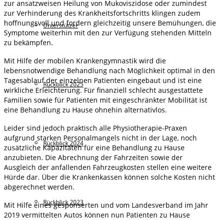
zur ansatzweisen Heilung von Mukoviszidose oder zumindest
zur Verhinderung des Krankheitsfortschritts klingen zudem
hoffnungsvoll und fordern gleichzeitig unsere Bemühungen, die
Unterstützer
Symptome weiterhin mit den zur Verfügung stehenden Mitteln
zu bekämpfen.
Mit Hilfe der mobilen Krankengymnastik wird die
lebensnotwendige Behandlung nach Möglichkeit optimal in den
Tagesablauf der einzelnen Patienten eingebaut und ist eine
Rückblick 2025
wirkliche Erleichterung. Für finanziell schlecht ausgestattete
Familien sowie für Patienten mit eingeschränkter Mobilität ist
eine Behandlung zu Hause ohnehin alternativlos.
Leider sind jedoch praktisch alle Physiotherapie-Praxen
aufgrund starken Personalmangels nicht in der Lage, noch
Rückblick 2024
zusätzliche Kapazitäten für eine Behandlung zu Hause
anzubieten. Die Abrechnung der Fahrzeiten sowie der
Ausgleich der anfallenden Fahrzeugkosten stellen eine weitere
Hürde dar. Über die Krankenkassen können solche Kosten nicht
abgerechnet werden.
Rückblick 2023
Mit Hilfe eines gesponserten und vom Landesverband im Jahr
2019 vermittelten Autos können nun Patienten zu Hause