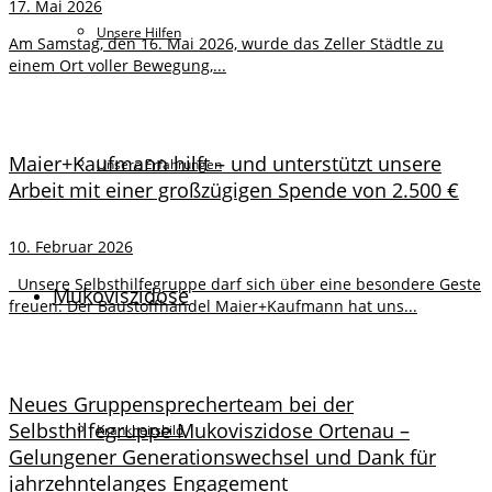
17. Mai 2026
Unsere Hilfen
Am Samstag, den 16. Mai 2026, wurde das Zeller Städtle zu
einem Ort voller Bewegung,...
Maier+Kaufmann hilft – und unterstützt unsere
Unsere Erfahrungen
Arbeit mit einer großzügigen Spende von 2.500 €
10. Februar 2026
Unsere Selbsthilfegruppe darf sich über eine besondere Geste
Mukoviszidose
freuen: Der Baustoffhandel Maier+Kaufmann hat uns...
Neues Gruppensprecherteam bei der
Selbsthilfegruppe Mukoviszidose Ortenau –
Krankheitsbild
Gelungener Generationswechsel und Dank für
jahrzehntelanges Engagement