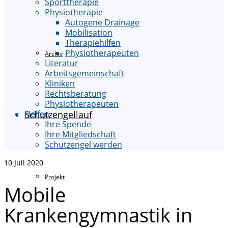
Sporttherapie
Physiotherapie
Autogene Drainage
Mobilisation
Therapiehilfen
Physiotherapeuten
Archiv
Literatur
Arbeitsgemeinschaft
Kliniken
Rechtsberatung
Physiotherapeuten
Schutzengellauf
Helfen
Ihre Spende
Ihre Mitgliedschaft
Schutzengel werden
10
Juli 2020
Projekt
Mobile
Krankengymnastik in