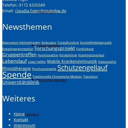
Telefon: 0172 6325589
Email:
claudia.feger@mukobw.de
Mobilisation
Newsthemen
Alternative Heilmethoden
Ambulanz
Crowdfunding
Dunkelfelddiagnostik
Therapiehilfen
Forschungsprojekt
Erwachsenenmedizin
Fortbildung
Gruppentreffen
Homöopathie
Kinderklinik
Krankheitsverlauf
Lebenslauf
Mobile Krankengymnastik
Leser helfen
Osteopathie
Schutzengellauf
Physiotherapie
Psychoenergetik
Spende
Traditionelle Chinesische Medizin
Transition
Physiotherapeuten
Universitätsklinik
Weiteres
Home
Literatur
Kontakt
Impressum