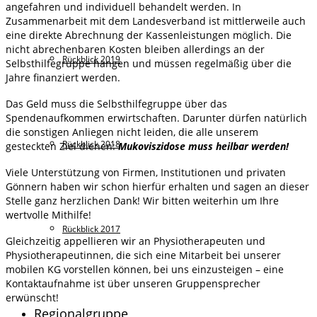
angefahren und individuell behandelt werden. In
Zusammenarbeit mit dem Landesverband ist mittlerweile auch
eine direkte Abrechnung der Kassenleistungen möglich. Die
nicht abrechenbaren Kosten bleiben allerdings an der
Rückblick 2019
Selbsthilfegruppe hängen und müssen regelmäßig über die
Jahre finanziert werden.
Das Geld muss die Selbsthilfegruppe über das
Spendenaufkommen erwirtschaften. Darunter dürfen natürlich
die sonstigen Anliegen nicht leiden, die alle unserem
Rückblick 2018
gesteckten Ziel dienen:
Mukoviszidose muss heilbar werden!
Viele Unterstützung von Firmen, Institutionen und privaten
Gönnern haben wir schon hierfür erhalten und sagen an dieser
Stelle ganz herzlichen Dank! Wir bitten weiterhin um Ihre
wertvolle Mithilfe!
Rückblick 2017
Gleichzeitig appellieren wir an Physiotherapeuten und
Physiotherapeutinnen, die sich eine Mitarbeit bei unserer
mobilen KG vorstellen können, bei uns einzusteigen – eine
Kontaktaufnahme ist über unseren Gruppensprecher
erwünscht!
Regionalgruppe