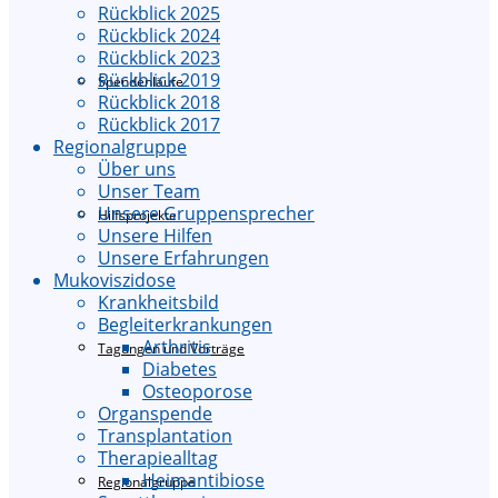
Rückblick 2025
Rückblick 2024
Rückblick 2023
Rückblick 2019
Spendenläufe
Rückblick 2018
Rückblick 2017
Regionalgruppe
Über uns
Unser Team
Unsere Gruppensprecher
Hilfsprojekte
Unsere Hilfen
Unsere Erfahrungen
Mukoviszidose
Krankheitsbild
Begleiterkrankungen
Arthritis
Tagungen und Vorträge
Diabetes
Osteoporose
Organspende
Transplantation
Therapiealltag
Heimantibiose
Regionalgruppe