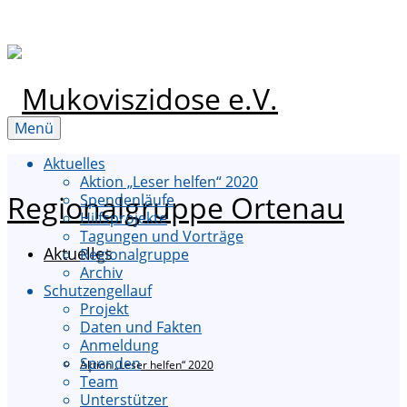
Menü
Aktuelles
Aktion „Leser helfen“ 2020
Spendenläufe
Hilfsprojekte
Tagungen und Vorträge
Aktuelles
Regionalgruppe
Archiv
Schutzengellauf
Projekt
Daten und Fakten
Anmeldung
Spenden
Aktion „Leser helfen“ 2020
Team
Unterstützer