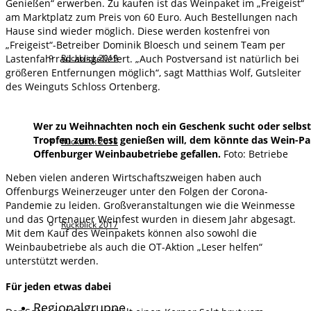
Genießen“ erwerben. Zu kaufen ist das Weinpaket im „Freigeist“
am Marktplatz zum Preis von 60 Euro. Auch Bestellungen nach
Hause sind wieder möglich. Diese werden kostenfrei von
„Freigeist“-Betreiber Dominik Bloesch und seinem Team per
Rückblick 2019
Lastenfahrrad ausgeliefert. „Auch Postversand ist natürlich bei
größeren Entfernungen möglich“, sagt Matthias Wolf, Gutsleiter
des Weinguts Schloss Ortenberg.
Wer zu Weihnachten noch ein Geschenk sucht oder selbst
Tropfen zum Fest genießen will, dem könnte das Wein-Pa
Rückblick 2018
Offenburger Weinbaubetriebe gefallen.
Foto: Betriebe
Neben vielen anderen Wirtschaftszweigen haben auch
Offenburgs Weinerzeuger unter den Folgen der Corona-
Pandemie zu leiden. Großveranstaltungen wie die Weinmesse
und das Ortenauer Weinfest wurden in diesem Jahr abgesagt.
Rückblick 2017
Mit dem Kauf des Weinpakets können also sowohl die
Weinbaubetriebe als auch die OT-Aktion „Leser helfen“
unterstützt werden.
Für jeden etwas dabei
Regionalgruppe