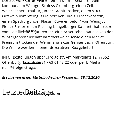
Der Sechser-Karton enthält einen Kerner Sekt brut vom
kommunalen Weingut Schloss Ortenberg, einen Zell-
Weierbacher Grauburgunder Granit trocken, einen VDO-
Ortswein vom Weingut Freiherr von und zu Franckenstein,
einen Spätburgunder Plaisir „Cuvé en beton“ vom Weingut
Pieper Basler, einen Riesling Klingelberger Kabinett halbtrocken
Über uns
vom Familienweingut Renner, eine Scheurebe Spätlese von der
Winzergenossenschaft Rammersweier sowie einen Merlot
Premium trocken der Weinmanufaktur Gengenbach- Offenburg.
Die Weine werden in einer dekorativen Box geliefert.
INFO: Bestellungen über „Freigeist“, Am Marktplatz 12, 77652
Unser Team
Offenburg, Telefon 07 81 / 63 01 48 22 oder per E-Mail an
mail@freigeist-og.de
.
Erschienen in der Mittelbadischen Presse am 18.12.2020
Letzte Beiträge
Unsere Gruppensprecher