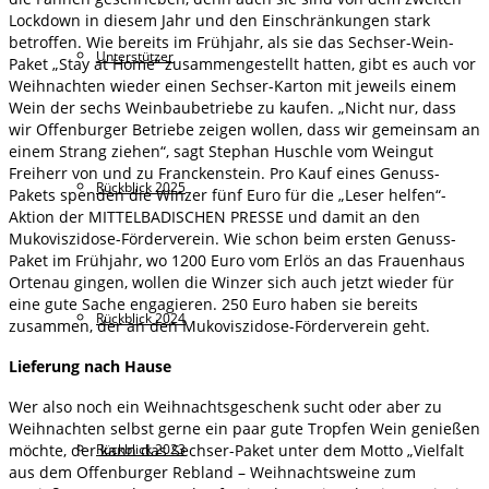
Lockdown in diesem Jahr und den Einschränkungen stark
betroffen. Wie bereits im Frühjahr, als sie das Sechser-Wein-
Unterstützer
Paket „Stay at Home“ zusammengestellt hatten, gibt es auch vor
Weihnachten wieder einen Sechser-Karton mit jeweils einem
Wein der sechs Weinbaubetriebe zu kaufen. „Nicht nur, dass
wir Offenburger Betriebe zeigen wollen, dass wir gemeinsam an
einem Strang ziehen“, sagt Stephan Huschle vom Weingut
Freiherr von und zu Franckenstein. Pro Kauf eines Genuss-
Rückblick 2025
Pakets spenden die Winzer fünf Euro für die „Leser helfen“-
Aktion der MITTELBADISCHEN PRESSE und damit an den
Mukoviszidose-Förderverein. Wie schon beim ersten Genuss-
Paket im Frühjahr, wo 1200 Euro vom Erlös an das Frauenhaus
Ortenau gingen, wollen die Winzer sich auch jetzt wieder für
eine gute Sache engagieren. 250 Euro haben sie bereits
Rückblick 2024
zusammen, der an den Mukoviszidose-Förderverein geht.
Lieferung nach Hause
Wer also noch ein Weihnachtsgeschenk sucht oder aber zu
Weihnachten selbst gerne ein paar gute Tropfen Wein genießen
Rückblick 2023
möchte, der kann das Sechser-Paket unter dem Motto „Vielfalt
aus dem Offenburger Rebland – Weihnachtsweine zum