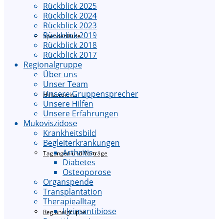
Rückblick 2025
Rückblick 2024
Rückblick 2023
Rückblick 2019
Spendenläufe
Rückblick 2018
Rückblick 2017
Regionalgruppe
Über uns
Unser Team
Unsere Gruppensprecher
Hilfsprojekte
Unsere Hilfen
Unsere Erfahrungen
Mukoviszidose
Krankheitsbild
Begleiterkrankungen
Arthritis
Tagungen und Vorträge
Diabetes
Osteoporose
Organspende
Transplantation
Therapiealltag
Heimantibiose
Regionalgruppe