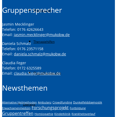
Gruppensprecher
Mobilisation
Jasmin Mecklinger
Telefon: 0176 42626643
Email:
jasmin.mecklinger@mukobw.de
Therapiehilfen
Daniela Schmalz
Telefon: 0176 23571158
Email:
daniela.schmalz@mukobw.de
Claudia Feger
Telefon: 0172 6325589
Physiotherapeuten
Email:
claudia.feger@mukobw.de
Newsthemen
Alternative Heilmethoden
Ambulanz
Crowdfunding
Dunkelfelddiagnostik
Literatur
Forschungsprojekt
Erwachsenenmedizin
Fortbildung
Gruppentreffen
Homöopathie
Kinderklinik
Krankheitsverlauf