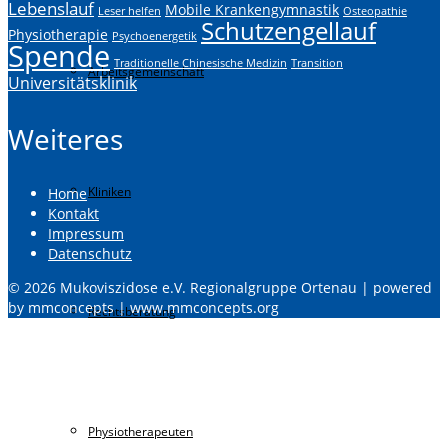
Lebenslauf
Mobile Krankengymnastik
Leser helfen
Osteopathie
Schutzengellauf
Physiotherapie
Psychoenergetik
Spende
Traditionelle Chinesische Medizin
Transition
Arbeitsgemeinschaft
Universitätsklinik
Weiteres
Kliniken
Home
Kontakt
Impressum
Datenschutz
© 2026 Mukoviszidose e.V. Regionalgruppe Ortenau | powered
by mmconcepts | www.mmconcepts.org
Rechtsberatung
Physiotherapeuten