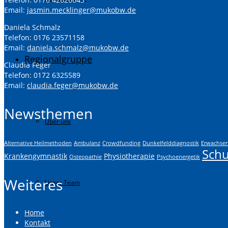
Email:
jasmin.mecklinger@mukobw.de
Daniela Schmalz
Telefon: 0176 23571158
Email:
daniela.schmalz@mukobw.de
Regionalgruppe
Claudia Feger
Telefon: 0172 6325589
Email:
claudia.feger@mukobw.de
Newsthemen
Über uns
Alternative Heilmethoden
Ambulanz
Crowdfunding
Dunkelfelddiagnostik
Erwachse
Schu
Krankengymnastik
Physiotherapie
Osteopathie
Psychoenergetik
Weiteres
Unser Team
Home
Kontakt