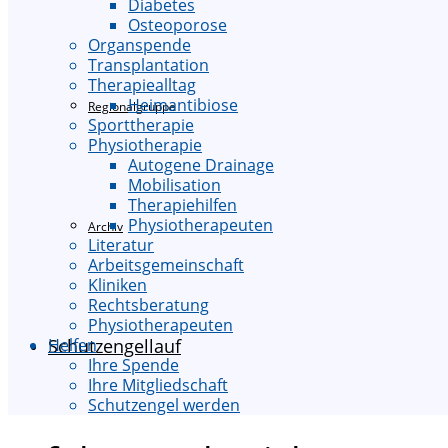
Diabetes
Osteoporose
Organspende
Transplantation
Therapiealltag
Heimantibiose
Regionalgruppe
Sporttherapie
Physiotherapie
Autogene Drainage
Mobilisation
Therapiehilfen
Physiotherapeuten
Archiv
Literatur
Arbeitsgemeinschaft
Kliniken
Rechtsberatung
Physiotherapeuten
Schutzengellauf
Helfen
Ihre Spende
Ihre Mitgliedschaft
Schutzengel werden