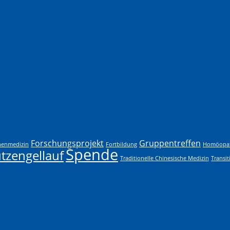
Forschungsprojekt
Gruppentreffen
nenmedizin
Fortbildung
Homöopat
Spende
tzengellauf
Traditionelle Chinesische Medizin
Transit