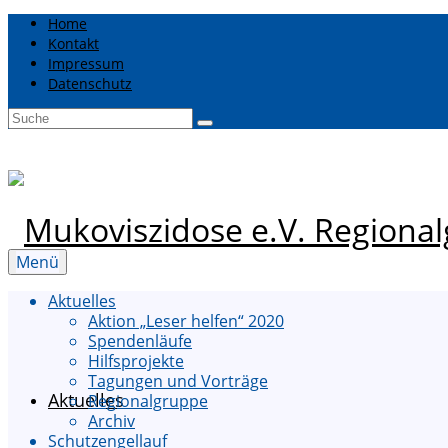
Home
Kontakt
Impressum
Datenschutz
Suche
nach:
Menü
Aktuelles
Aktion „Leser helfen“ 2020
Spendenläufe
Hilfsprojekte
Tagungen und Vorträge
Aktuelles
Regionalgruppe
Archiv
Schutzengellauf