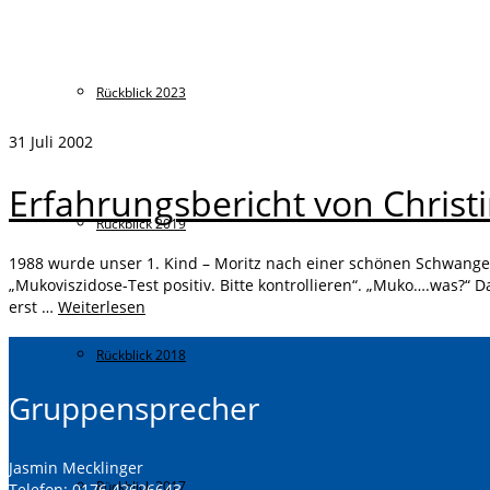
Rückblick 2023
31
Juli 2002
Erfahrungsbericht von Christi
Rückblick 2019
1988 wurde unser 1. Kind – Moritz nach einer schönen Schwange
„Mukoviszidose-Test positiv. Bitte kontrollieren“. „Muko….was?“ D
erst …
Weiterlesen
Rückblick 2018
Gruppensprecher
Jasmin Mecklinger
Rückblick 2017
Telefon: 0176 42626643