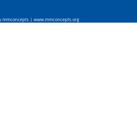
 by mmconcepts | www.mmconcepts.org