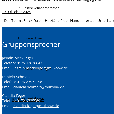
Unsere Gruppensprecher
13. Oktober 2025
Das Team „Black Forest Holzfäller“ der Handballer aus Unterharm
Unsere Hilfen
Gruppensprecher
Jasmin Mecklinger
Telefon: 0176 42626643
Email:
jasmin.mecklinger@mukobw.de
Unsere Erfahrungen
Daniela Schmalz
Telefon: 0176 23571158
Email:
daniela.schmalz@mukobw.de
Claudia Feger
Mukoviszidose
Telefon: 0172 6325589
Email:
claudia.feger@mukobw.de