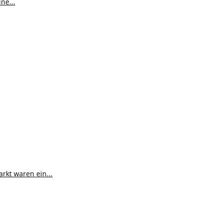
ne...
kt waren ein...