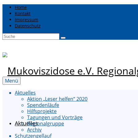
Home
Kontakt
Impressum
Datenschutz
Suche
nach:
Menü
Aktuelles
Aktion „Leser helfen“ 2020
Spendenläufe
Hilfsprojekte
Tagungen und Vorträge
Aktuelles
Regionalgruppe
Archiv
Schutzengellauf