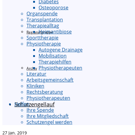
Diabetes
Osteoporose
Organspende
Transplantation
Therapiealltag
Heimantibiose
Regionalgruppe
Sporttherapie
Physiotherapie
Autogene Drainage
Mobilisation
Therapiehilfen
Physiotherapeuten
Archiv
Literatur
Arbeitsgemeinschaft
Kliniken
Rechtsberatung
Physiotherapeuten
Schutzengellauf
Helfen
Ihre Spende
Ihre Mitgliedschaft
Schutzengel werden
27
Jan. 2019