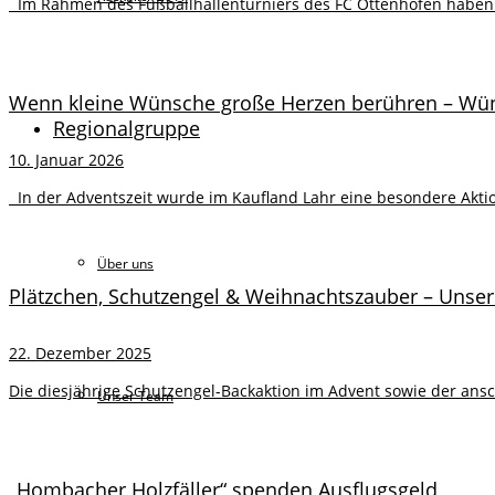
Im Rahmen des Fußballhallenturniers des FC Ottenhöfen haben di
Wenn kleine Wünsche große Herzen berühren – Wü
Regionalgruppe
10. Januar 2026
In der Adventszeit wurde im Kaufland Lahr eine besondere Aktion
Über uns
Plätzchen, Schutzengel & Weihnachtszauber – Unser
22. Dezember 2025
Die diesjährige Schutzengel-Backaktion im Advent sowie der an
Unser Team
„Hombacher Holzfäller“ spenden Ausflugsgeld